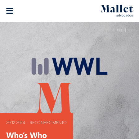
PT
EN
FR
20.12.2024
-
RECONHECIMENTO
Who’s Who