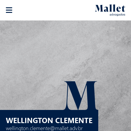
PT
EN
FR
WELLINGTON CLEMENTE
wellington.clemente@mallet.adv.br