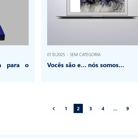
01.10.2025
-
SEM CATEGORIA
a para o
Vocês são e… nós somos…
1
2
3
4
…
9