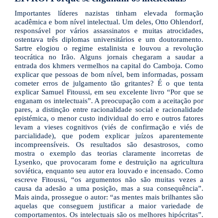
Importantes líderes nazistas tinham elevada formação
acadêmica e bom nível intelectual. Um deles, Otto Ohlendorf,
responsável por vários assassinatos e muitas atrocidades,
ostentava três diplomas universitários e um doutoramento.
Sartre elogiou o regime estalinista e louvou a revolução
teocrática no Irão. Alguns jornais chegaram a saudar a
entrada dos khmers vermelhos na capital do Camboja. Como
explicar que pessoas de bom nível, bem informadas, possam
cometer erros de julgamento tão gritantes? É o que tenta
explicar Samuel Fitoussi, em seu excelente livro “Por que se
enganam os intelectuais”. A preocupação com a aceitação por
pares, a distinção entre racionalidade social e racionalidade
epistémica, o menor custo individual do erro e outros fatores
levam a vieses cognitivos (viés de confirmação e viés de
parcialidade), que podem explicar juízos aparentemente
incompreensíveis. Os resultados são desastrosos, como
mostra o exemplo das teorias claramente incorretas de
Lysenko, que provocaram fome e destruição na agricultura
soviética, enquanto seu autor era louvado e incensado. Como
escreve Fitoussi, “os argumentos não são muitas vezes a
causa da adesão a uma posição, mas a sua consequência”.
Mais ainda, prossegue o autor: “as mentes mais brilhantes são
aquelas que conseguem justificar a maior variedade de
comportamentos. Os intelectuais são os melhores hipócritas”.