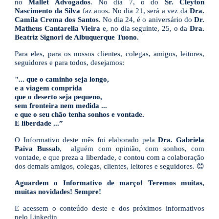
no
Mallet Advogados
. No dia 7, o do
Sr. Cleyton
Nascimento da Silva
faz anos.
No dia 21, será a vez da
Dra.
Camila Crema dos Santos
. No dia 24, é o aniversário do
Dr.
Matheus Cantarella Vieira
e, no dia seguinte, 25, o da
Dra.
Beatriz Signori de Albuquerque Tuono.
Para eles, para os nossos clientes, colegas, amigos, leitores,
seguidores e para todos, desejamos:
"... que o caminho seja longo,
e a viagem comprida
que o deserto seja pequeno,
sem fronteira nem medida ...
e que o seu chão tenha sonhos e vontade.
E liberdade ...”
O Informativo deste mês foi elaborado pela
Dra. Gabriela
Paiva Bussab
, alguém com opinião, com sonhos, com
vontade, e que preza a liberdade,
e contou com a colaboração
dos demais amigos, colegas, clientes, leitores e seguidores. 😊
Aguardem o Informativo de março! Teremos muitas,
muitas novidades! Sempre!
E acessem o conteúdo deste e dos próximos informativos
pelo Linkedin