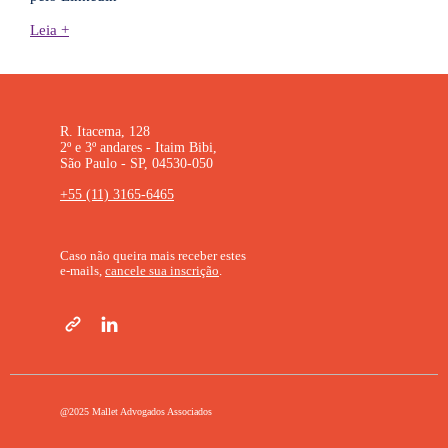
Leia +
R. Itacema, 128
2º e 3º andares - Itaim Bibi,
São Paulo - SP, 04530-050
+55 (11) 3165-6465
Caso não queira mais receber estes
e-mails,
cancele sua inscrição
.
@2025 Mallet Advogados Associados