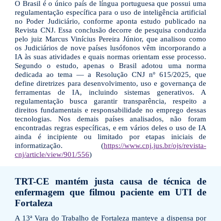
O Brasil é o único país de língua portuguesa que possui uma
regulamentação específica para o uso de inteligência artificial
no Poder Judiciário, conforme aponta estudo publicado na
Revista CNJ. Essa conclusão decorre de pesquisa conduzida
pelo juiz Marcus Vinícius Pereira Júnior, que analisou como
os Judiciários de nove países lusófonos vêm incorporando a
IA às suas atividades e quais normas orientam esse processo.
Segundo o estudo, apenas o Brasil adotou uma norma
dedicada ao tema — a Resolução CNJ nº 615/2025, que
define diretrizes para desenvolvimento, uso e governança de
ferramentas de IA, incluindo sistemas generativos. A
regulamentação busca garantir transparência, respeito a
direitos fundamentais e responsabilidade no emprego dessas
tecnologias. Nos demais países analisados, não foram
encontradas regras específicas, e em vários deles o uso de IA
ainda é incipiente ou limitado por etapas iniciais de
informatização. (
https://www.cnj.jus.br/ojs/revista-
cnj/article/view/901/556
)
TRT-CE mantém justa causa de técnica de
enfermagem que filmou paciente em UTI de
Fortaleza
A 13ª Vara do Trabalho de Fortaleza manteve a dispensa por