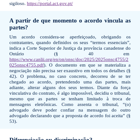
sigiloso.
https://portal.act.gov.pt/
A partir de que momento o acordo vincula as
partes?
Um acordo considera-se aperfeiçoado, obrigando os
contratantes, quando definidos os seus “termos essenciais”,
indica a Corte Superior de Justiça da província canadense do
Ontário (§ 40 em
https://www.canlii.org/en/on/onsc/doc/2025/2025onsc4755/2
025onsc4755.pdf
). O documento em que se materializa a
negociação não precisa ser exaustivo em todos os detalhes (§
42). O problema, no caso concreto, decorreu de se ter
chegado ao acordo, pretendendo uma das partes, mais
adiante, alterar alguns dos seus termos. Diante da força
vinculativa do contrato, é algo impossível, decidiu o tribunal,
mesmo que as partes se tenham limitado à troca de
mensagens eletrônicas. Como assenta o tribunal, “(o)
advogado deve poder confiar na mensagem do outro
advogado declarando que a proposta de acordo foi aceita” (§
53).
Diferenciação ou discriminação?