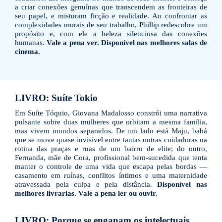
a criar conexões genuínas que transcendem as fronteiras de
seu papel, e misturam ficção e realidade. Ao confrontar as
complexidades morais de seu trabalho, Phillip redescobre um
propósito e, com ele a beleza silenciosa das conexões
humanas.
Vale a pena ver. Disponível nas melhores salas de
cinema.
LIVRO: Suíte Tokio
Em Suíte Tóquio, Giovana Madalosso constrói uma narrativa
pulsante sobre duas mulheres que orbitam a mesma família,
mas vivem mundos separados. De um lado está Maju, babá
que se move quase invisível entre tantas outras cuidadoras na
rotina das praças e ruas de um bairro de elite; do outro,
Fernanda, mãe de Cora, profissional bem-sucedida que tenta
manter o controle de uma vida que escapa pelas bordas —
casamento em ruínas, conflitos íntimos e uma maternidade
atravessada pela culpa e pela distância.
Disponível nas
melhores livrarias. Vale a pena ler ou ouvir.
LIVRO: Porque se enganam os intelectuais