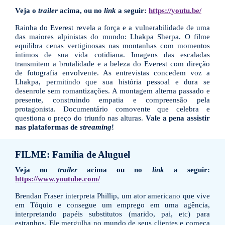
Veja o
trailer
acima, ou no
link
a seguir:
https://youtu.be/
Rainha do Everest revela a força e a vulnerabilidade de uma
das maiores alpinistas do mundo: Lhakpa Sherpa. O filme
equilibra cenas vertiginosas nas montanhas com momentos
íntimos de sua vida cotidiana. Imagens das escaladas
transmitem a brutalidade e a beleza do Everest com direção
de fotografia envolvente. As entrevistas concedem voz a
Lhakpa, permitindo que sua história pessoal e dura se
desenrole sem romantizações. A montagem alterna passado e
presente, construindo empatia e compreensão pela
protagonista. Documentário comovente que celebra e
questiona o preço do triunfo nas alturas.
Vale a pena assistir
nas plataformas de
streaming
!
FILME: Família de Aluguel
Veja no
trailer
acima ou no
link
a seguir:
https://www.youtube.com/
Brendan Fraser interpreta Phillip, um ator americano que vive
em Tóquio e consegue um emprego em uma agência,
interpretando papéis substitutos (marido, pai, etc) para
estranhos. Ele mergulha no mundo de seus clientes e começa