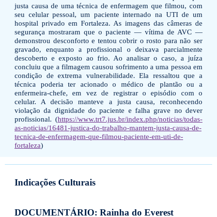
justa causa de uma técnica de enfermagem que filmou, com
seu celular pessoal, um paciente internado na UTI de um
hospital privado em Fortaleza. As imagens das câmeras de
segurança mostraram que o paciente — vítima de AVC —
demonstrou desconforto e tentou cobrir o rosto para não ser
gravado, enquanto a profissional o deixava parcialmente
descoberto e exposto ao frio. Ao analisar o caso, a juíza
concluiu que a filmagem causou sofrimento a uma pessoa em
condição de extrema vulnerabilidade. Ela ressaltou que a
técnica poderia ter acionado o médico de plantão ou a
enfermeira-chefe, em vez de registrar o episódio com o
celular. A decisão manteve a justa causa, reconhecendo
violação da dignidade do paciente e falha grave no dever
profissional. (
https://www.trt7.jus.br/index.php/noticias/todas-
as-noticias/16481-justica-do-trabalho-mantem-justa-causa-de-
tecnica-de-enfermagem-que-filmou-paciente-em-uti-de-
fortaleza
)
Indicações Culturais
DOCUMENTÁRIO: Rainha do Everest